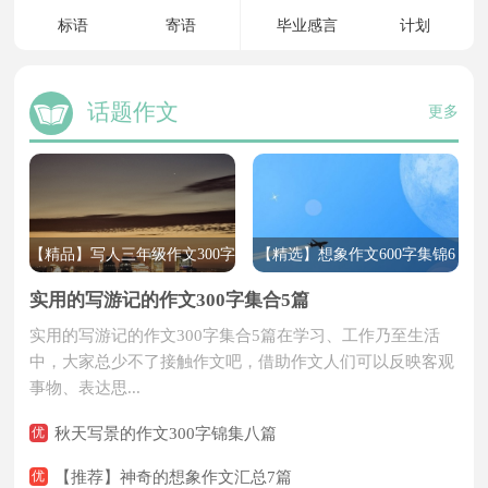
标语
寄语
毕业感言
计划
评语
名言
总结
合同
格言
感言
协议
报告
话题作文
更多
留言
赠言
方案
策划
朋友圈
座右铭
职业规划
自我介绍
说说
心语
自我评价
自我鉴定
口号
转正申请
辞职信
【精品】写人三年级作文300字
【精选】想象作文600字集锦6
求职信
自荐信
汇编九篇
篇
实用的写游记的作文300字集合5篇
推荐信
感谢信
实用的写游记的作文300字集合5篇在学习、工作乃至生活
表扬信
道歉信
中，大家总少不了接触作文吧，借助作文人们可以反映客观
介绍信
慰问信
事物、表达思...
演讲稿
发言稿
优
秋天写景的作文300字锦集八篇
主持稿
加油稿
优
【推荐】神奇的想象作文汇总7篇