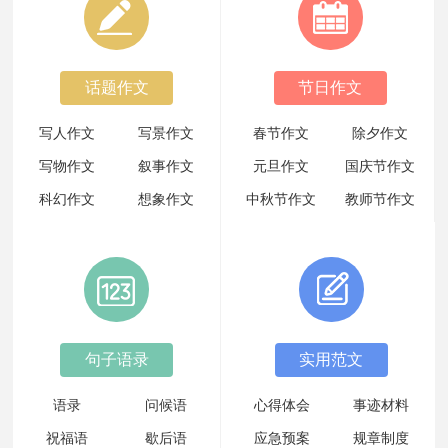
有关六年级年的作文300字集合6篇
话题作文
节日作文
【精选】风景的作文300字4篇
写人作文
写景作文
春节作文
除夕作文
【精华】叙事作文300字合集9篇
写物作文
叙事作文
元旦作文
国庆节作文
科幻作文
想象作文
中秋节作文
教师节作文
精选亲人作文300字4篇
抒情作文
游记作文
母亲节作文
父亲节作文
【精选】给书信作文300字合集6篇
儿童节作文
元宵节作文
植树节作文
端午节作文
精选难忘小学作文300字3篇
句子语录
实用范文
奇妙的作文300字7篇
语录
问候语
心得体会
事迹材料
祝福语
歇后语
应急预案
规章制度