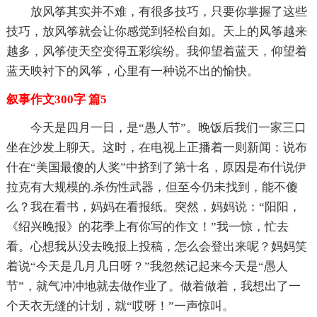
放风筝其实并不难，有很多技巧，只要你掌握了这些
技巧，放风筝就会让你感觉到轻松自如。天上的风筝越来
越多，风筝使天空变得五彩缤纷。我仰望着蓝天，仰望着
蓝天映衬下的风筝，心里有一种说不出的愉快。
叙事作文300字 篇5
今天是四月一日，是“愚人节”。晚饭后我们一家三口
坐在沙发上聊天。这时，在电视上正播着一则新闻：说布
什在“美国最傻的人奖”中挤到了第十名，原因是布什说伊
拉克有大规模的.杀伤性武器，但至今仍未找到，能不傻
么？我在看书，妈妈在看报纸。突然，妈妈说：“阳阳，
《绍兴晚报》的花季上有你写的作文！”我一惊，忙去
看。心想我从没去晚报上投稿，怎么会登出来呢？妈妈笑
着说“今天是几月几日呀？”我忽然记起来今天是“愚人
节”，就气冲冲地就去做作业了。做着做着，我想出了一
个天衣无缝的计划，就“哎呀！”一声惊叫。