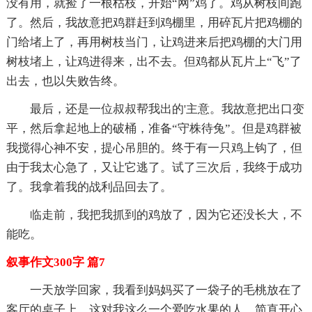
没有用，就捡了一根枯枝，开始“网”鸡了。鸡从树枝间跑
了。然后，我故意把鸡群赶到鸡棚里，用碎瓦片把鸡棚的
门给堵上了，再用树枝当门，让鸡进来后把鸡棚的大门用
树枝堵上，让鸡进得来，出不去。但鸡都从瓦片上“飞”了
出去，也以失败告终。
最后，还是一位叔叔帮我出的'主意。我故意把出口变
平，然后拿起地上的破桶，准备“守株待兔”。但是鸡群被
我搅得心神不安，提心吊胆的。终于有一只鸡上钩了，但
由于我太心急了，又让它逃了。试了三次后，我终于成功
了。我拿着我的战利品回去了。
临走前，我把我抓到的鸡放了，因为它还没长大，不
能吃。
叙事作文300字 篇7
一天放学回家，我看到妈妈买了一袋子的毛桃放在了
客厅的桌子上，这对我这么一个爱吃水果的人，简直开心