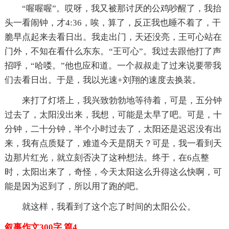
“喔喔喔”。哎呀，我又被那讨厌的公鸡吵醒了，我抬
头一看闹钟，才4:36，唉，算了，反正我也睡不着了，干
脆早点起来去看日出。我走出门，天还没亮，王可心站在
门外，不知在看什么东东。“王可心”。我过去跟他打了声
招呼，“哈喽。”他也应和道。一个叔叔走了过来说要带我
们去看日出。于是，我以光速+刘翔的速度去换装。
来打了灯塔上，我兴致勃勃地等待着，可是，五分钟
过去了，太阳没出来，我想，可能是太早了吧。可是，十
分钟，二十分钟，半个小时过去了，太阳还是迟迟没有出
来，我有点质疑了，难道今天是阴天？可是，我一看到天
边那片红光，就立刻否决了这种想法。终于，在6点整
时，太阳出来了，奇怪，今天太阳这么升得这么快啊，可
能是因为迟到了，所以用了跑的吧。
就这样，我看到了这个忘了时间的太阳公公。
叙事作文300字 篇4