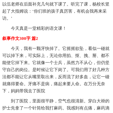
以伍老师在后面补充几句就下课了。听完了课，杨校长竖
起了大指姆说：‘你们班的孩子真厉害，有机会我再来采
访。’
今天真是一堂精彩的语文课！
叙事作文300字 篇2
今天，我有一颗牙快掉了。它摇摇欲坠，看似一碰就
可以掉下来，可实际上，无论你用掐、抠、拽、掰、都不
能使它掉下来。它就像一个士兵，虽然力不从心，但仍坚
守自己的岗位。是时候让它下岗了。可我们用了好几种方
法都不能让它从嘴里取出来，反而流了好多血，让它一碰
就痛得要命。牙痛不是病，痛起来要人命。在万分无奈
下，妈妈带我去了医院
到了医院，里面很平静，空气也很清新。穿白大褂的
护士先拿了一个针筒给我打麻药。我感到有点痛，麻药滴