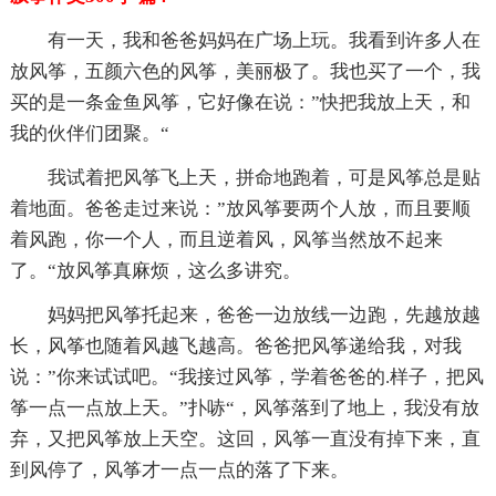
有一天，我和爸爸妈妈在广场上玩。我看到许多人在
放风筝，五颜六色的风筝，美丽极了。我也买了一个，我
买的是一条金鱼风筝，它好像在说：”快把我放上天，和
我的伙伴们团聚。“
我试着把风筝飞上天，拼命地跑着，可是风筝总是贴
着地面。爸爸走过来说：”放风筝要两个人放，而且要顺
着风跑，你一个人，而且逆着风，风筝当然放不起来
了。“放风筝真麻烦，这么多讲究。
妈妈把风筝托起来，爸爸一边放线一边跑，先越放越
长，风筝也随着风越飞越高。爸爸把风筝递给我，对我
说：”你来试试吧。“我接过风筝，学着爸爸的.样子，把风
筝一点一点放上天。”扑哧“，风筝落到了地上，我没有放
弃，又把风筝放上天空。这回，风筝一直没有掉下来，直
到风停了，风筝才一点一点的落了下来。