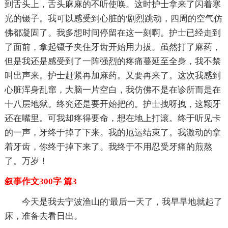
到舌头上，舌头麻麻的不听使唤。这时护士拿来了闪着寒
光的镊子。我可以感受到心脏的'剧烈跳动，四周的空气仿
佛都凝固了。我多想时间停留在这一刻啊。护士已经走到
了面前，拿起镊子夹住牙齿开始用力拔。虽然打了麻药，
但是我还是感受到了一阵强烈的疼痛蔓延至全身，我不禁
叫出声来。护士赶紧再加麻药。又要再来了。这次我感到
心脏浑身乱窜，大脑一片空白，我仿佛不是在诊所而是在
十八层地狱。终究还是要开始把的。护士拽呀拽，这颗牙
还在嘴里。可我却疼得要命，想在地上打滚。终于听见卡
的一声，牙终于掉了下来。我的厄运结束了。我激动的拿
着牙齿，你终于掉下来了。我终于不用忍受牙痛的煎熬
了。万岁！
叙事作文300字 篇3
今天是我去宁波渔山的'最后一天了，我早早地就起了
床，准备去看日出。