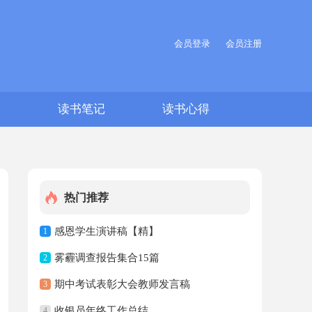
会员登录
会员注册
文
读书笔记
读书心得
热门推荐
感恩学生演讲稿【精】
1
雾霾调查报告集合15篇
2
期中考试表彰大会教师发言稿
3
收银员年终工作总结
4