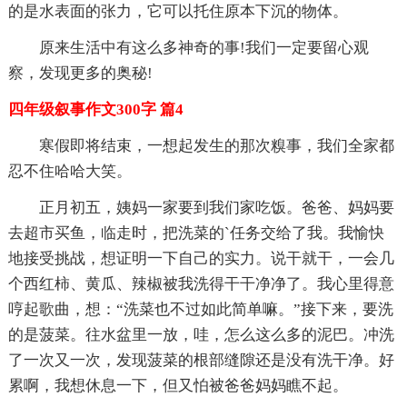
的是水表面的张力，它可以托住原本下沉的物体。
原来生活中有这么多神奇的事!我们一定要留心观
察，发现更多的奥秘!
四年级叙事作文300字 篇4
寒假即将结束，一想起发生的那次糗事，我们全家都
忍不住哈哈大笑。
正月初五，姨妈一家要到我们家吃饭。爸爸、妈妈要
去超市买鱼，临走时，把洗菜的`任务交给了我。我愉快
地接受挑战，想证明一下自己的实力。说干就干，一会几
个西红柿、黄瓜、辣椒被我洗得干干净净了。我心里得意
哼起歌曲，想：“洗菜也不过如此简单嘛。”接下来，要洗
的是菠菜。往水盆里一放，哇，怎么这么多的泥巴。冲洗
了一次又一次，发现菠菜的根部缝隙还是没有洗干净。好
累啊，我想休息一下，但又怕被爸爸妈妈瞧不起。