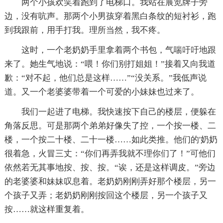
两个小孩欢笑着跑到了电梯口。我站在展览牌子旁
边，没有吭声。那两个小男孩穿着黑白条纹的短衬衫，跑
到我跟前，用手打我。理所当然，我不疼。
这时，一个老奶奶手里拿着两个书包，气喘吁吁地跟
来了。她生气地说：“喂！你们别打姐姐！”接着又向我道
歉：“对不起，他们总是这样……”“没关系。”我低声说
道。又一个老婆婆带着一个可爱的小妹妹也过来了。
我们一起进了电梯。我快速按下自己的楼层，便躲在
角落反思。可是那两个弟弟好像失了控，一个按一楼、二
楼，一个按二十楼、二十一楼……如此类推。他们的'奶奶
很着急，火冒三丈：“你们再弄我就不理你们了！”可他们
依然若无其事地按、按、按。“诶，还是这样调皮。”旁边
的老婆婆和妹妹叹息着。老奶奶刚刚弄好那个楼层，另一
个孩子又弄；老奶奶刚刚按回这个楼层，另一个孩子又
按……就这样重复着。