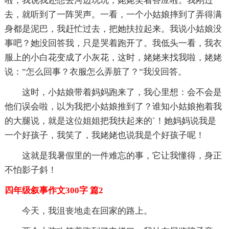
啦，我说我还想去河边玩玩，姥姥笑着答应啦。我刚过
去，就听到了一阵哭声。一看，一个小姑娘摔到了弄得满
身都是泥巴，我赶忙过去，把她扶拉起来。我说小姑娘没
事吧？她没回答我，只是哭着跑开了。我低头一看，我衣
服上的小白花变成了小灰花，这时，姥姥来找我啦，姥姥
说：”怎么回事？衣服怎么弄脏了？”我没回答。
这时，小姑娘带着妈妈跑来了，我心里想：会不会是
他们误会啦，以为我把小姑娘推到了？谁知小姑娘抱着我
的大腿说，就是这位姐姐把我扶起来的`！她妈妈说我是
一个好孩子，我笑了，我姥姥也说我是个好孩子呢！
这就是我暑假里的一件难忘的事，它让我懂得，身正
不怕影子斜！
四年级叙事作文300字 篇2
今天，我沮丧地走在回家的路上。