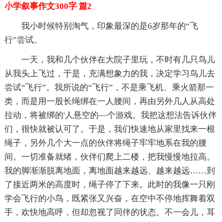
小学叙事作文300字 篇2
我小时候特别淘气，印象最深的是6岁那年的“飞
行”尝试。
一天，我和几个伙伴在大院子里玩，不时有几只鸟儿
从我头上飞过，于是，充满想象力的我，决定学习鸟儿去
尝试“飞行”。我所说的“飞行”，不是乘飞机、乘火箭那一
类，而是用一股长绳绑在一人腰间，再由另外几人从高处
拉动，将被绑的'人悬空的—个游戏。我把这想法告诉伙伴
们，很快就被认可了。于是，我们快速地从家里找来一根
绳子，另外几个大一点的伙伴将绳子牢牢地系在我的腰
间。一切准备就绪，伙伴们爬上二楼，把我慢慢地拉高。
我的脚渐渐脱离地面，离地面越来越远、越来越远……到
了接近两米的高度时，绳子停了下来。此时的我像一只刚
学会飞行的小鸟，既紧张又兴奋，在空中不停地挥舞着双
手，欢快地高呼，但却忽视了同伴的状态。不一会儿，耳