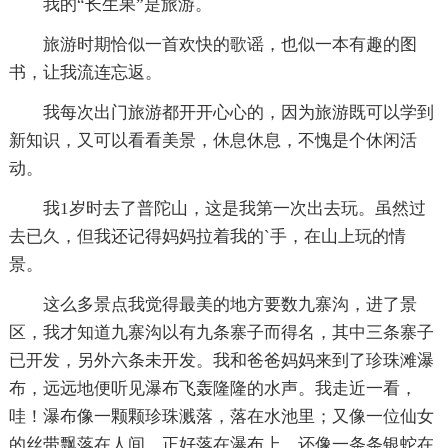
我的“长生果”是旅游。
旅游时期恰似一首欢快的歌谣，也似一本有趣的图
书，让我流连忘返。
我每次出门旅游都开开心心的，因为旅游既可以学到
新知识，又可以看看美景，休息休息，不愧是个休闲活
动。
我1岁时去了普陀山，这是我第一次出去玩。虽然过
去已久，但我还记得妈妈拉着我的`手，在山上玩的情
景。
这么多景点我觉得最美的地方要数九寨沟，进了景
区，我才知道九寨沟以有九条寨子而得名，其中三条寨子
已开发，另外六条未开发。我和爸爸妈妈来到了珍珠滩瀑
布，远远地便听见瀑布飞轰隆隆的水声。我走近一看，
哇！瀑布像一颗颗珍珠溅落，落在水池里；又像一位仙女
的丝带飘落在人间，正好落在瀑布上，还像一条条银蛇在