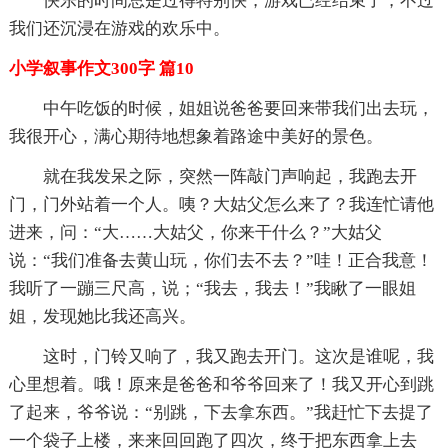
快乐的时间总是过得特别快，游戏已经结束了，不过
我们还沉浸在游戏的欢乐中。
小学叙事作文300字 篇10
中午吃饭的时候，姐姐说爸爸要回来带我们出去玩，
我很开心，满心期待地想象着路途中美好的景色。
就在我发呆之际，突然一阵敲门声响起，我跑去开
门，门外站着一个人。咦？大姑父怎么来了？我连忙请他
进来，问：“大……大姑父，你来干什么？”大姑父
说：“我们准备去黄山玩，你们去不去？”哇！正合我意！
我听了一蹦三尺高，说；“我去，我去！”我瞅了一眼姐
姐，发现她比我还高兴。
这时，门铃又响了，我又跑去开门。这次是谁呢，我
心里想着。哦！原来是爸爸和爷爷回来了！我又开心到跳
了起来，爷爷说：“别跳，下去拿东西。”我赶忙下去提了
一个袋子上楼，来来回回跑了四次，终于把东西拿上去