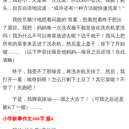
候，我还小，又是第一次洗菜。所以我不会洗。我挠了挠
头，自言自语地说道：“或许还有一种方法能快速洗菜！”
我绞尽脑汁地想着问题的`答案，想着想着终于想出
了眉目。我想：妈妈每一次洗衣服不都是放在洗衣机里洗
吗！我为什么不可以将菜放进去呢？说干就干！我马上把
所有的菜拿来丢进了洗衣机，然后盖上盖子，按下了开始
键……。（以下声音比噪音他妈妈---噪音之后还强！在此
省略）
终于，我受不了那噪音，将洗衣机关掉了。然后，我
打开一看：唉呀妈呀！怎么只剩下土豆了？其它菜呢？不
管了！先跑吧！
于是，我脚底抹油-----溜之大吉了！（可我之后还是
被K了一顿）……。
小学叙事作文300字 篇4