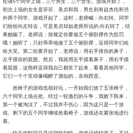
轮请6个同学上场，三个男生，三个女生。游戏开始了，
初次上场的女生是菲菲、美贞和我，男生则有赵杰伦和另
外两个同学。游戏开始了，这时，老师喊：向右转。同学
们纷纷向左转去，可是美贞却如老师所说的.向右转了，结
果她输了。老师说：按规定你要做五个俯卧撑作为惩罚
哦！她听了，只好乖乖地做了五个俯卧撑，逗得同学们哈
哈大笑。第二轮要开始了，老师说：用右手摸你的鼻子，
左手摸你的屁股。然后，我就用左手摸着鼻子，用右手摸
着屁股，这熊样逗得我自己都笑了起来，看看其他同学，
它们一个个笑得像喝醉了酒似的，东倒西歪。
抢椅子的游戏也很好玩，一开始我们放了五张椅子，
六个同学上场去抢。经过一轮激烈的斗争，我败下阵来，
第一个被淘汰了，不过我并不伤心，因为这只是一个游
戏。剩下的五个同学继续抢着椅子，游戏还在紧张地进行
着。