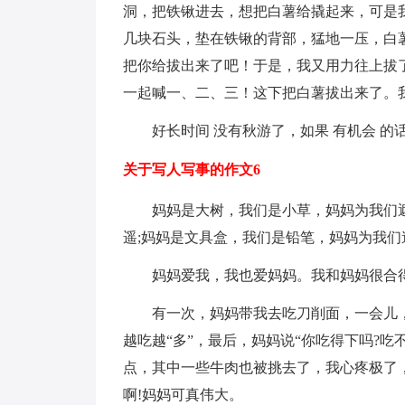
洞，把铁锹进去，想把白薯给撬起来，可是
几块石头，垫在铁锹的背部，猛地一压，白
把你给拔出来了吧！于是，我又用力往上拔
一起喊一、二、三！这下把白薯拔出来了。
好长时间 没有秋游了，如果 有机会 
关于写人写事的作文6
妈妈是大树，我们是小草，妈妈为我们
遥;妈妈是文具盒，我们是铅笔，妈妈为我们
妈妈爱我，我也爱妈妈。我和妈妈很合
有一次，妈妈带我去吃刀削面，一会儿
越吃越“多”，最后，妈妈说“你吃得下吗?吃
点，其中一些牛肉也被挑去了，我心疼极了
啊!妈妈可真伟大。