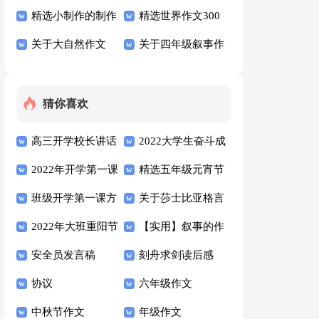
作文300字汇总六
精选小制作的制作
作文300字锦集八
精选世界作文300
篇
作文300字集锦八
关于大自然作文
篇
字3篇
关于四年级叙事作
篇
300字3篇
文300字汇编六篇
猜你喜欢
高三开学校长讲话
2022大学生奋斗成
稿（通用5篇）
2022年开学第一课
就梦想开学第一课
精选五年级元宵节
学生心得（通用17
班级开学第一课方
心得感悟（精选18
的作文七篇
关于莎士比亚格言
篇）
案（通用5篇）
2022年大班重阳节
篇）
语录大全50句
【实用】叙事的作
方案范文（通用9
安全员发言稿
文300字8篇
刻舟求剑读后感
篇）
协议
六年级作文
中秋节作文
年级作文