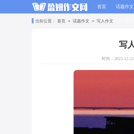
首页
话题作文
读书笔记
读书
>
>
当前位置：
首页
话题作文
写人作文
写
时间：2025-12-21 