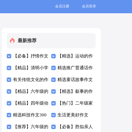
会员注册
会员登录
最新推荐
【必备】抒情作文
【精选】运动的作
300字四篇
【精品】清明小学
文300字汇编六篇
精选推广普通话作
生作文300字汇总
有关传统文化的作
文300字3篇
精选童话故事作文
七篇
文300字集合五篇
【精品】六年级的
300字合集8篇
【精选】叙事的作
作文300字锦集五
【精品】四年级动
文300字汇编五篇
【热门】二年级家
篇
物作文300字集锦
精选科技作文300
的作文300字3篇
生活更美好作文
10篇
字九篇
【推荐】六年级的
300字3篇
【必备】胜似亲人