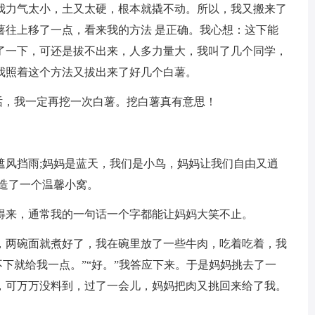
我力气太小，土又太硬，根本就撬不动。所以，我又搬来了
薯往上移了一点，看来我的方法 是正确。我心想：这下能
了一下，可还是拔不出来，人多力量大，我叫了几个同学，
我照着这个方法又拔出来了好几个白薯。
的话，我一定再挖一次白薯。挖白薯真有意思！
遮风挡雨;妈妈是蓝天，我们是小鸟，妈妈让我们自由又逍
造了一个温馨小窝。
得来，通常我的一句话一个字都能让妈妈大笑不止。
，两碗面就煮好了，我在碗里放了一些牛肉，吃着吃着，我
不下就给我一点。”“好。”我答应下来。于是妈妈挑去了一
，可万万没料到，过了一会儿，妈妈把肉又挑回来给了我。