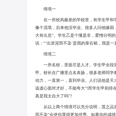
情境一
在一所校风极差的学校里，有学生甲和
像个流氓，后来他没毕业。很多人问他缘因
大有出息”。学生乙是个懂是非，爱憎分明
说：“‘出淤泥而不染’是我的座右铭，我是一
情境二
一所名校，里面尽是人才。学生甲全段
甲。校长在广播里点名表扬，很多老师同学
动力，一直第一，直到毕业。人们说他是天才
该虚心面对才好，不能夸大”!而学生甲则排
真是我太自大了吗”?
从以上两个情境可以充分说明，莲之品
而不染”会使你显得更加优秀。如果你的成绩