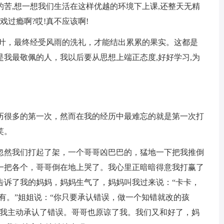
苦,想一想我们生活在这样优越的环境下上课,还整天无精
戏过瘾啊?哎!真不应该啊!
长叶，最终经受风雨的洗礼，才能结出累累的果实。这都是
我最敬佩的人，我以后要从思想上端正态度,好好学习,为
历很多的第一次，然而在我的经历中最难忘的就是第一次打
笑。
忽然我们打起了架，一个哥哥凶巴巴的，猛地一下把我推倒
一把各个，哥哥倒在地上哭了。我心里正暗暗得意我打赢了
告诉了我的妈妈，妈妈生气了，妈妈叫我过来说：“卡卡，
没有。”姐姐说：“你只要承认错误，做一个知错就改的孩
，我主动承认了错误。哥哥也原谅了我。我们又和好了，妈