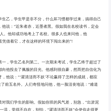
学生乙，学生甲是非不分，什么坏习惯都学过来，搞得自己
，他说：“近朱者赤，近墨者黑。假如我在名校读书，定会
的人。他却成功地考上了名校。很多人也来问他，他
直凭借着它，才在这样的环境下闯出来的”!
第一，学生乙名列第二。一次期末考试，学生乙终于超过了
都向他投去了佩服的目光。他感到很自豪，然而把自信化为
，他说：“‘濯清涟而不妖’不论赢得了怎样的成就，都应
在了前五名外。人们奇怪地问他，他一脸沮丧地说：“难道
质对我们学生的影响。假如你班的风气差，别急，“出淤泥
一流，觉得不自在，别怕，“濯清涟而不妖”会使你走得更