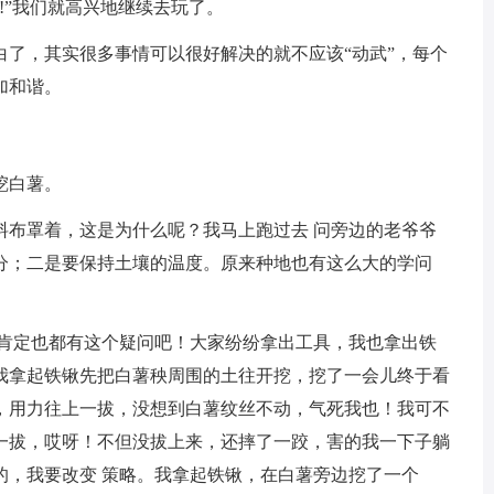
!”我们就高兴地继续去玩了。
白了，其实很多事情可以很好解决的就不应该“动武”，每个
加和谐。
挖白薯。
料布罩着，这是为什么呢？我马上跑过去 问旁边的老爷爷
分；二是要保持土壤的温度。原来种地也有这么大的学问
们肯定也都有这个疑问吧！大家纷纷拿出工具，我也拿出铁
我拿起铁锹先把白薯秧周围的土往开挖，挖了一会儿终于看
，用力往上一拔，没想到白薯纹丝不动，气死我也！我可不
一拔，哎呀！不但没拔上来，还摔了一跤，害的我一下子躺
的，我要改变 策略。我拿起铁锹，在白薯旁边挖了一个