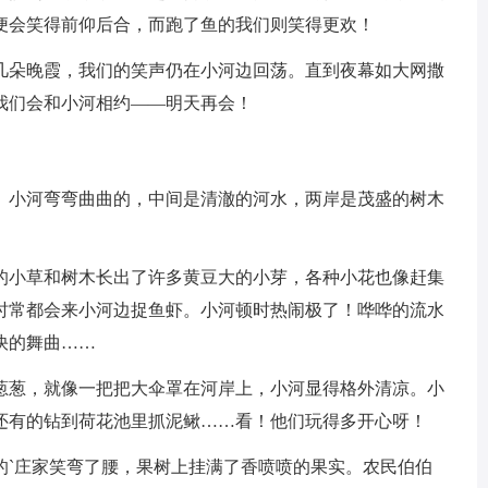
便会笑得前仰后合，而跑了鱼的我们则笑得更欢！
几朵晚霞，我们的笑声仍在小河边回荡。直到夜幕如大网撒
我们会和小河相约——明天再会！
。小河弯弯曲曲的，中间是清澈的河水，两岸是茂盛的树木
的小草和树木长出了许多黄豆大的小芽，各种小花也像赶集
时常都会来小河边捉鱼虾。小河顿时热闹极了！哗哗的流水
快的舞曲……
葱葱，就像一把把大伞罩在河岸上，小河显得格外清凉。小
还有的钻到荷花池里抓泥鳅……看！他们玩得多开心呀！
的`庄家笑弯了腰，果树上挂满了香喷喷的果实。农民伯伯