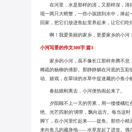
在河里，水是那样的清，又那样深，清
现一两只大螃蟹，一些小孩踏到水中，捧起
回家，把它们放进鱼缸里养起来，让它们吃
啊！我爱美丽的家乡，更爱家乡的小河
小河写景的作文300字 篇3
家乡的小河，虽不像长江那样奔腾不息
稀疏的杨柳的倩影。那静静躺在河底的五彩
动、嬉戏，在翠绿的水草中捉迷藏的小鱼小
春姑娘刚离去，小河便热闹起来了。
夕阳顾不上一天的劳累，用一缕缕橘红
绝、光芒四射的'绸带，飘向远方。每当这
脚丫，在小河里忙起来——捉鱼。那些小精
来向鱼儿的藏身地——水草发起了进攻。偶