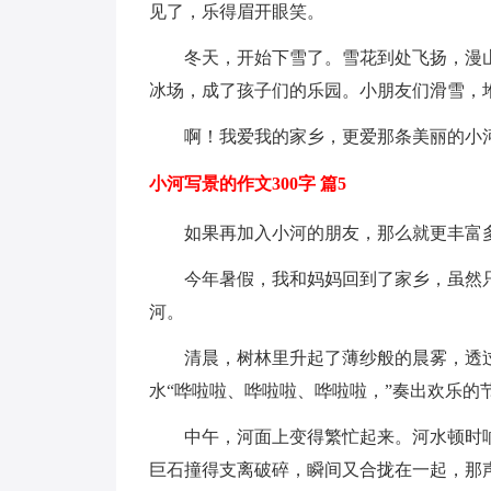
见了，乐得眉开眼笑。
冬天，开始下雪了。雪花到处飞扬，漫
冰场，成了孩子们的乐园。小朋友们滑雪，
啊！我爱我的家乡，更爱那条美丽的小
小河写景的作文300字 篇5
如果再加入小河的朋友，那么就更丰富
今年暑假，我和妈妈回到了家乡，虽然
河。
清晨，树林里升起了薄纱般的晨雾，透
水“哗啦啦、哗啦啦、哗啦啦，”奏出欢乐的
中午，河面上变得繁忙起来。河水顿时
巨石撞得支离破碎，瞬间又合拢在一起，那