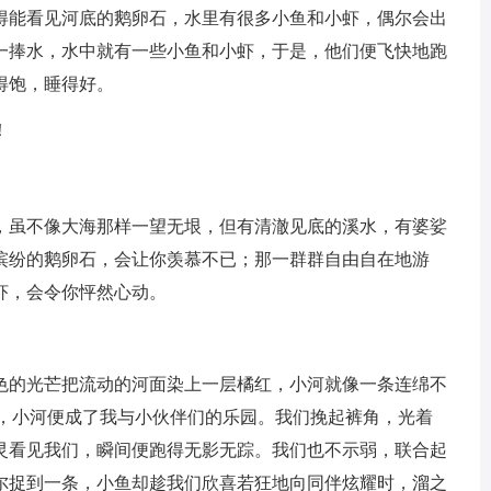
得能看见河底的鹅卵石，水里有很多小鱼和小虾，偶尔会出
一捧水，水中就有一些小鱼和小虾，于是，他们便飞快地跑
得饱，睡得好。
！
，虽不像大海那样一望无垠，但有清澈见底的溪水，有婆娑
缤纷的鹅卵石，会让你羡慕不已；那一群群自由自在地游
虾，会令你怦然心动。
色的光芒把流动的河面染上一层橘红，小河就像一条连绵不
时，小河便成了我与小伙伴们的乐园。我们挽起裤角，光着
灵看见我们，瞬间便跑得无影无踪。我们也不示弱，联合起
尔捉到一条，小鱼却趁我们欣喜若狂地向同伴炫耀时，溜之