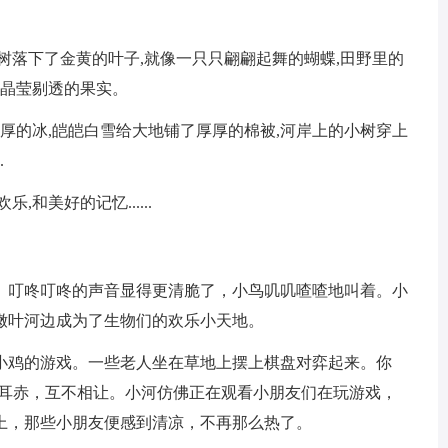
树落下了金黄的叶子,就像一只只翩翩起舞的蝴蝶,田野里的
出晶莹剔透的果实。
厚厚的冰,皑皑白雪给大地铺了厚厚的棉被,河岸上的小树穿上
.
和美好的记忆......
。叮咚叮咚的声音显得更清脆了，小鸟叽叽喳喳地叫着。小
嫩叶河边成为了生物们的欢乐小天地。
小鸡的游戏。一些老人坐在草地上摆上棋盘对弈起来。你
红耳赤，互不相让。小河仿佛正在观看小朋友们在玩游戏，
上，那些小朋友便感到清凉，不再那么热了。