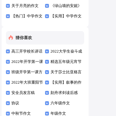
300字汇总8篇
关于月亮的作文
笔记
《绿山墙的安妮》
300字合集五篇
【热门】中学作文
读书笔记
【实用】中学作文
300字集合7篇
300字集锦九篇
猜你喜欢
高三开学校长讲话
2022大学生奋斗成
稿（通用5篇）
2022年开学第一课
就梦想开学第一课
精选五年级元宵节
学生心得（通用17
班级开学第一课方
心得感悟（精选18
的作文七篇
关于莎士比亚格言
篇）
案（通用5篇）
2022年大班重阳节
篇）
语录大全50句
【实用】叙事的作
方案范文（通用9
安全员发言稿
文300字8篇
刻舟求剑读后感
篇）
协议
六年级作文
中秋节作文
年级作文