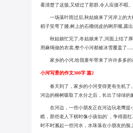
看清楚了这簇,又错过了那群,令人应接不暇。
一场落叶雨过后,秋姑娘来了河岸上的大
稻子笑弯了腰,树上的石榴俏皮的咧开嘴,露
秋姑娘忙完了,冬姑娘来了,河面上结了
用麻绳做的衣裳,整个小河都被冰雪覆盖了.....
家乡的小河,给我童年带来了许许多多的欢乐,
小河写景的作文300字 篇2
春天到了，家乡的小河变得更有生机了
河边的柳树吸取了水分之后，长出了绿绿的
在河边，一些小朋友正在河边玩老鹰捉
瞧，那些老人下棋时像小孩似的`，争得面
时不时溅起一些河水，水珠落在小朋友的脸