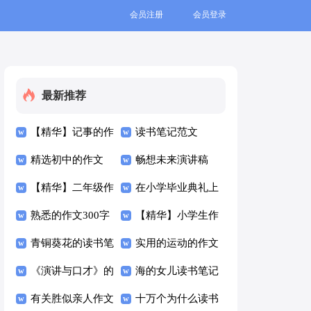
会员注册
会员登录
最新推荐
【精华】记事的作
读书笔记范文
文300字三篇
精选初中的作文
畅想未来演讲稿
300字汇编七篇
【精华】二年级作
在小学毕业典礼上
文300字锦集9篇
熟悉的作文300字
的讲话稿(汇编15
【精华】小学生作
四篇
青铜葵花的读书笔
篇)
文300字汇总5篇
实用的运动的作文
记
《演讲与口才》的
300字集合8篇
海的女儿读书笔记
读书笔记
有关胜似亲人作文
十万个为什么读书