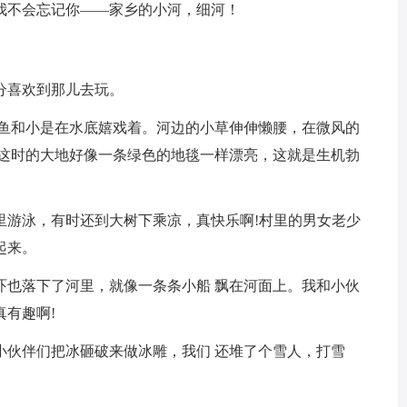
我不会忘记你——家乡的小河，细河！
分喜欢到那儿去玩。
小鱼和小是在水底嬉戏着。河边的小草伸伸懒腰，在微风的
…这时的大地好像一条绿色的地毯一样漂亮，这就是生机勃
里游泳，有时还到大树下乘凉，真快乐啊!村里的男女老少
起来。
吓也落下了河里，就像一条条小船 飘在河面上。我和小伙
有趣啊!
小伙伴们把冰砸破来做冰雕，我们 还堆了个雪人，打雪