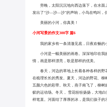
旁晚，太阳沉沉地向西边落下，在水面
发出了“沙—沙—沙”的声响，小鸟在鸣叫，
美丽的小河，你真美！
小河写景的作文300字 篇6
我的家乡有一条清澈见底，日夜欢畅的
小河是一幅美丽的画卷。深深地印在我
情，画是那样漂亮，歌是那样的优美。
春天，河边的草地上长着各种各样的野
在梳理长长的秀发。夏天，河边的野花、柳
五颜六色的彩带。秋天，燕子南飞了，柳树
蚁的运动场。冬天， 雪花纷纷扬扬，大地
样笔直。河面结了厚厚的冰，是我们孩子的