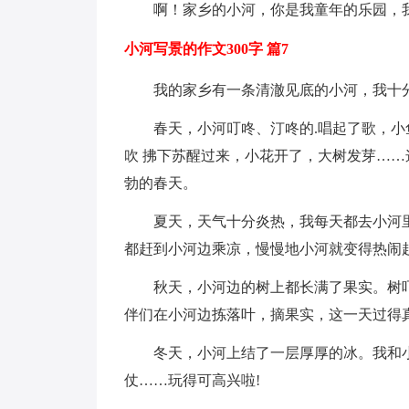
啊！家乡的小河，你是我童年的乐园，
小河写景的作文300字 篇7
我的家乡有一条清澈见底的小河，我十
春天，小河叮咚、汀咚的.唱起了歌，
吹 拂下苏醒过来，小花开了，大树发芽…
勃的春天。
夏天，天气十分炎热，我每天都去小河
都赶到小河边乘凉，慢慢地小河就变得热闹
秋天，小河边的树上都长满了果实。树
伴们在小河边拣落叶，摘果实，这一天过得真
冬天，小河上结了一层厚厚的冰。我和
仗……玩得可高兴啦!