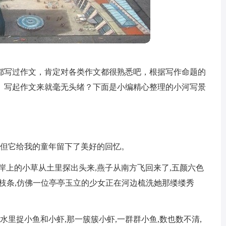
都写过作文，肯定对各类作文都很熟悉吧，根据写作命题的
。写起作文来就毫无头绪？下面是小编精心整理的小河写景
。
,但它给我的童年留下了美好的回忆。
岸上的小草从土里探出头来,燕子从南方飞回来了,五颜六色
枝条,仿佛一位亭亭玉立的少女正在河边梳洗她那缕缕秀
水里捉小鱼和小虾,那一簇簇小虾,一群群小鱼,数也数不清,