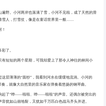
山遍野。小河两岸也落满了雪，小河不见啦，成了天然的滑
堆雪人，打雪仗，像是在童话世界里一般……
河！
多彩了。
只有短短的两个星期，可我却爱上了那令人神往的林间小
过这层薄薄的“面纱”，我看到河水在缓缓地流淌。小河的
节奏，就像大自然里的音乐家在弹奏着悠扬的钢琴曲。
响起了“哗——啦啦、哗——啦啦”的声音。还偶尔被突出的
声音犹如山崩地裂，又犹如千万匹白色战马齐头并进。