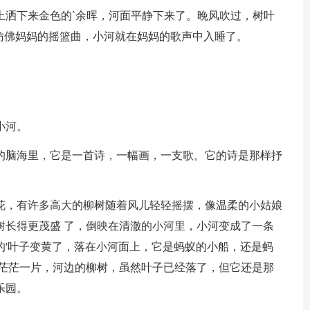
上洒下来金色的`余晖，河面平静下来了。晚风吹过，树叶
仿佛妈妈的摇篮曲，小河就在妈妈的歌声中入睡了。
小河。
的脑海里，它是一首诗，一幅画，一支歌。它的诗是那样抒
花，有许多高大的柳树随着风儿轻轻摇摆，像温柔的小姑娘
树长得更茂盛 了，倒映在清澈的小河里，小河变成了一条
的'叶子变黄了，落在小河面上，它是蚂蚁的小船，还是蚂
白茫茫一片，河边的柳树，虽然叶子已经落了，但它还是那
乐园。