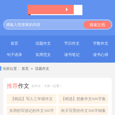
首页
话题作文
节日作文
字数作文
句子语录
实用范文
读书笔记
读书心得
>
当前位置：
首页
话题作文
推荐
作文
好作文，大家一起看！
【精品】写人三年级作文
【精选】想象作文600字集
300字汇编九篇
锦6篇
实用的写游记的作文300字
秋天写景的作文300字锦集